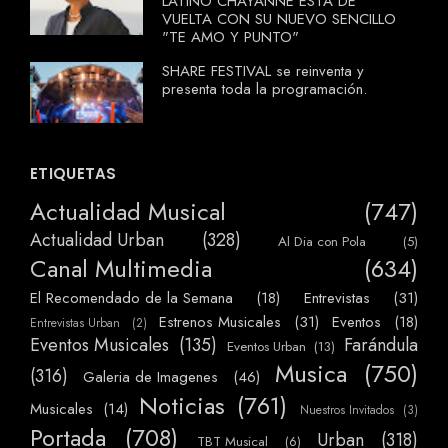
LATINO CHAYANNE ESTA DE
VUELTA CON SU NUEVO SENCILLO
"TE AMO Y PUNTO"
SHARE FESTIVAL se reinventa y
presenta toda la programación.
ETIQUETAS
Actualidad Musical
(747)
Actualidad Urban
(328)
Al Dia con Pola
(5)
Canal Multimedia
(634)
El Recomendado de la Semana
(18)
Entrevistas
(31)
Estrenos Musicales
(31)
Eventos
(18)
Entrevistas Urban
(2)
Eventos Musicales
(135)
Farándula
Eventos Urban
(13)
Musica
(750)
(316)
Galeria de Imagenes
(46)
Noticias
(761)
Musicales
(14)
Nuestros Invitados
(3)
Portada
(708)
Urban
(318)
TBT Musical
(6)