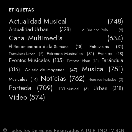
ETIQUETAS
Actualidad Musical
(748)
Actualidad Urban
(328)
Al Dia con Pola
(5)
Canal Multimedia
(634)
El Recomendado de la Semana
(18)
Entrevistas
(31)
Estrenos Musicales
(31)
Eventos
(18)
Entrevistas Urban
(2)
Eventos Musicales
(135)
Farándula
Eventos Urban
(13)
Musica
(751)
(316)
Galeria de Imagenes
(47)
Noticias
(762)
Musicales
(14)
Nuestros Invitados
(3)
Portada
(709)
Urban
(318)
TBT Musical
(6)
Vídeo
(574)
© Todos los Derechos Reservados A TU RITMO TV BCN