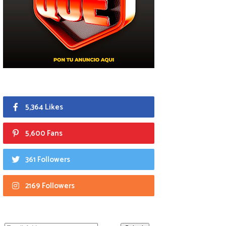
5,364 Likes
5,600 Fans
361 Followers
2169 Followers