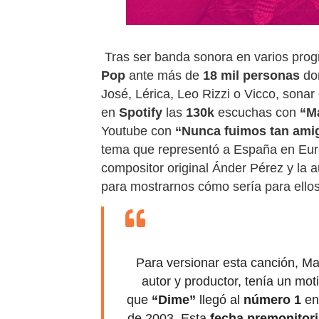
Tras ser banda sonora en varios pro
Pop
ante más de
18 mil personas
don
José, Lérica, Leo Rizzi o Vicco
, sonar
en
Spotify
las
130k
escuchas con
“M
Youtube con
“Nunca fuimos tan ami
tema que representó a España en Euro
compositor original Ánder Pérez y la 
para mostrarnos cómo sería para ellos 
Para versionar esta canción, M
autor y productor, tenía un mot
que
“Dime”
llegó al
número 1
en 
de 2003. Esta
fecha premonitori