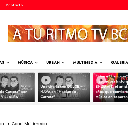
Contacto
AS
MÚSICA
URBAN
MULTIMEDIA
GALERI
"I Am a Champion"
inspiradora histori
Una charla con DULCE
ENZO AIT, el artis
do Carreta" con
NAVA en "Hablando
años que convierte
 VILLALBA
Carreta"
música en espera
an
Canal Multimedia