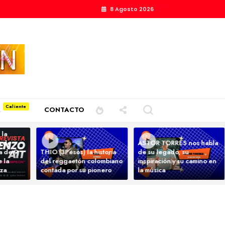
8 Agosto 2026
A
CONTACTO
 la
a de
ASTOR TORRES nos habla
ta de 9
THIO (3Pesos) la historia
de su legado, su
 la
del reggaetón colombiano
inspiración y su camino en
nza
contada por su pionero
la música