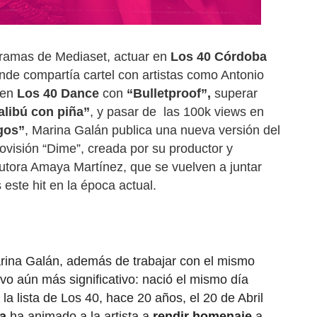
gramas de Mediaset, actuar en
Los 40 Córdoba
de compartía cartel con artistas como Antonio
 en
Los 40 Dance
con
“Bulletproof”,
superar
alibú con piña”
, y pasar de
las 100k views en
gos”
, Marina Galán publica una nueva versión del
visión “Dime”, creada por su productor y
autora Amaya Martínez, que se vuelven a juntar
este hit en la época actual.
arina Galán, además de trabajar con el mismo
ivo aún más significativo: nació el mismo día
la lista de Los 40, hace 20 años, el 20 de Abril
a
ha animado a la artista a
rendir homenaje
a