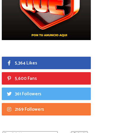
5,364 Likes
5,600 Fans
361 Followers
2169 Followers