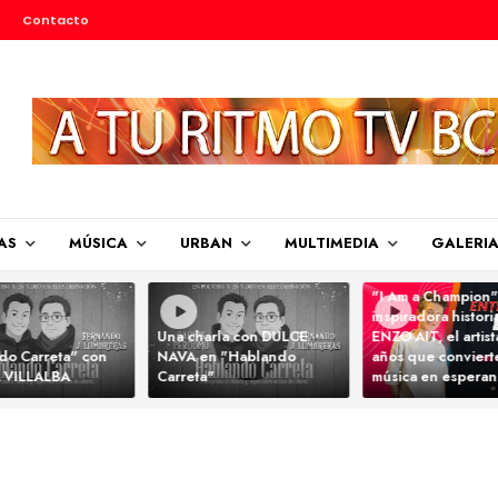
Contacto
AS
MÚSICA
URBAN
MULTIMEDIA
GALERI
"I Am a Champion"
inspiradora histori
Una charla con DULCE
ENZO AIT, el artis
do Carreta" con
NAVA en "Hablando
años que convierte
 VILLALBA
Carreta"
música en espera