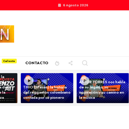
6 Agosto 2026
A
CONTACTO
 la
a de
ASTOR TORRES nos habla
ta de 9
THIO (3Pesos) la historia
de su legado, su
 la
del reggaetón colombiano
inspiración y su camino en
nza
contada por su pionero
la música