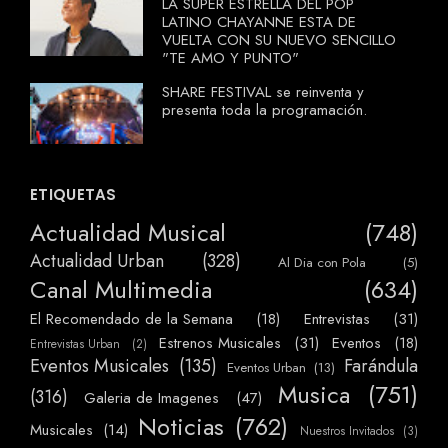
LA SUPER ESTRELLA DEL POP
LATINO CHAYANNE ESTA DE
VUELTA CON SU NUEVO SENCILLO
"TE AMO Y PUNTO"
SHARE FESTIVAL se reinventa y
presenta toda la programación.
ETIQUETAS
Actualidad Musical
(748)
Actualidad Urban
(328)
Al Dia con Pola
(5)
Canal Multimedia
(634)
El Recomendado de la Semana
(18)
Entrevistas
(31)
Estrenos Musicales
(31)
Eventos
(18)
Entrevistas Urban
(2)
Eventos Musicales
(135)
Farándula
Eventos Urban
(13)
Musica
(751)
(316)
Galeria de Imagenes
(47)
Noticias
(762)
Musicales
(14)
Nuestros Invitados
(3)