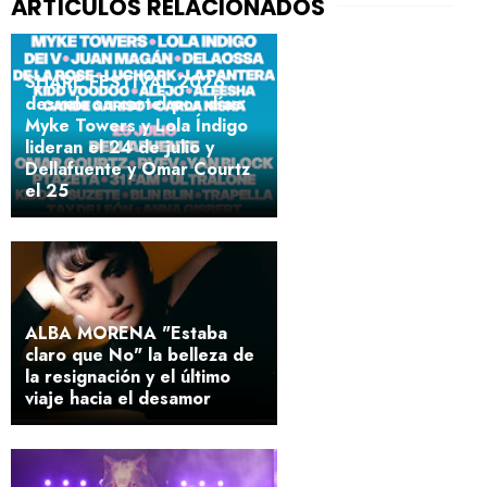
SHARE FESTIVAL 2026
desvela su cartel por días:
Myke Towers y Lola Índigo
lideran el 24 de julio y
Dellafuente y Omar Courtz
el 25
ALBA MORENA "Estaba
claro que No" la belleza de
la resignación y el último
viaje hacia el desamor