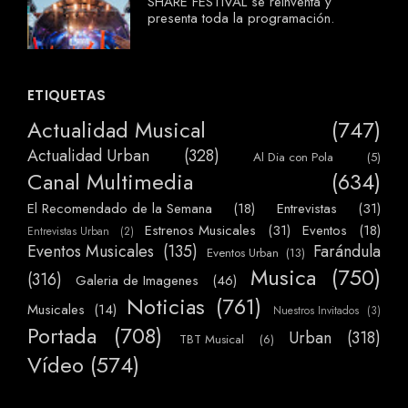
SHARE FESTIVAL se reinventa y
presenta toda la programación.
ETIQUETAS
Actualidad Musical
(747)
Actualidad Urban
(328)
Al Dia con Pola
(5)
Canal Multimedia
(634)
El Recomendado de la Semana
(18)
Entrevistas
(31)
Estrenos Musicales
(31)
Eventos
(18)
Entrevistas Urban
(2)
Eventos Musicales
(135)
Farándula
Eventos Urban
(13)
Musica
(750)
(316)
Galeria de Imagenes
(46)
Noticias
(761)
Musicales
(14)
Nuestros Invitados
(3)
Portada
(708)
Urban
(318)
TBT Musical
(6)
Vídeo
(574)