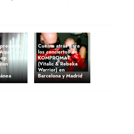
presenta
Cuenta atrás para
Aquí”, un
los conciertos de
pop
KOMPROMAT
 con
(Vitalic & Rebeka
Warrior) en
ránea
Barcelona y Madrid