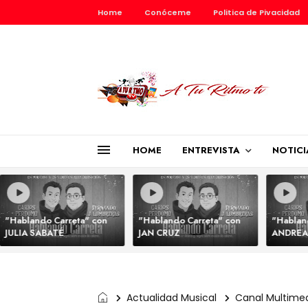
Home
Conóceme
Politica de Pivacidad
HOME
ENTREVISTA
NOTICI
"Hablando Carreta" con
"Hablando Carreta" con
"Hablan
JULIA SABATÉ
JAN CRUZ
ANDREA
Actualidad Musical
Canal Multime