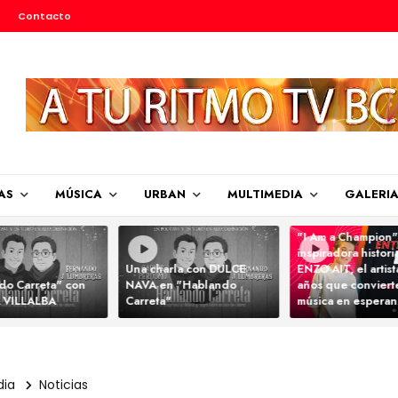
Contacto
AS
MÚSICA
URBAN
MULTIMEDIA
GALERI
"I Am a Champion"
inspiradora histori
Una charla con DULCE
ENZO AIT, el artis
do Carreta" con
NAVA en "Hablando
años que convierte
 VILLALBA
Carreta"
música en espera
dia
Noticias