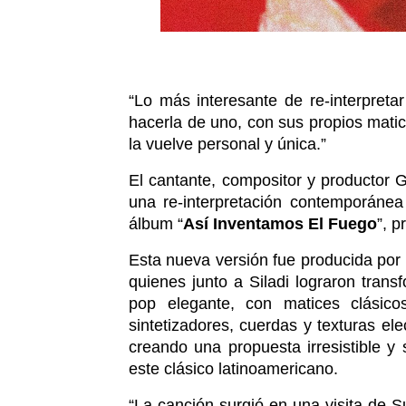
“Lo más interesante de re-interpretar
hacerla de uno, con sus propios matic
la vuelve personal y única.” 
El cantante, compositor y productor Gi
una re-interpretación contemporánea
álbum “
Así Inventamos El Fuego
”, p
Esta nueva versión fue producida por 
quienes junto a Siladi lograron tran
pop elegante, con matices clásico
sintetizadores, cuerdas y texturas ele
creando una propuesta irresistible y 
este clásico latinoamericano.
“La canción surgió en una visita de S