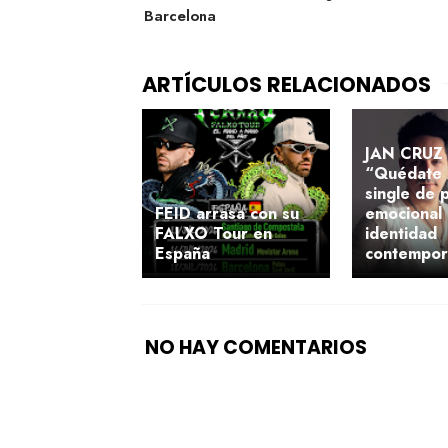
Barcelona
JAN CRUZ 
“Quédate 
single de 
FEID arrasa con su
emocional
FALXO Tour en
identidad
España
contempo
NO HAY COMENTARIOS