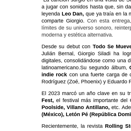
a jugar con sonidos hasta que, sin da
leyenda 
Leo Dan,
 que ya traía en la
comparte Giorgio. 
Con esta entrega,
límites de su universo sonoro, reinte
moderna y estética alternativa.
Desde su debut con 
Todo Se Mueve
Julián Bernal, Giorgio Siladi ha lo
digitales, consolidándose como una d
latinoamericano.Su segundo álbum, 
indie rock 
con una fuerte carga de c
Rodríguez (Zoé, Phoenix) y Eduardo 
El 2023 marcó un año clave en su tr
Fest,
 el festival más importante del
Poolside, Villano Antillano,
 etc. Ad
(México), Letón Pé (República Domin
Recientemente, la revista 
Rolling S