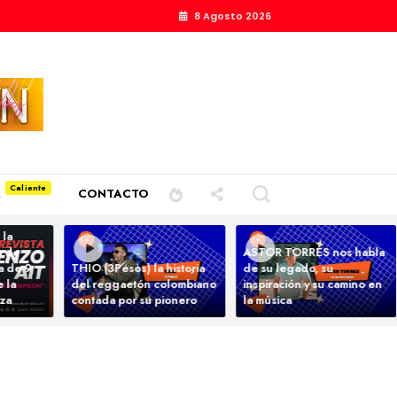
8 Agosto 2026
A
CONTACTO
 la
a de
ASTOR TORRES nos habla
ta de 9
THIO (3Pesos) la historia
de su legado, su
 la
del reggaetón colombiano
inspiración y su camino en
nza
contada por su pionero
la música