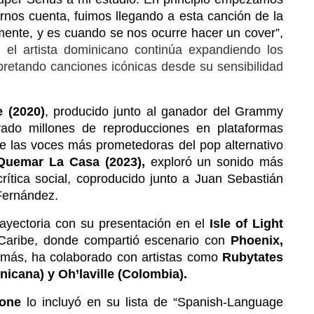
rnos cuenta, fuimos llegando a esta canción de la 
 mente, y es cuando se nos ocurre hacer un cover”, 
 el artista dominicano continúa expandiendo los
rpretando canciones icónicas desde su sensibilidad
 (2020)
, producido junto al ganador del Grammy 
grado millones de reproducciones en plataformas 
e las voces más prometedoras del pop alternativo 
Quemar La Casa (2023),
 exploró un sonido más
rítica social, coproducido junto a Juan Sebastián 
Fernández. 
ayectoria con su presentación en el 
Isle of Light 
 Caribe, donde compartió escenario con 
Phoenix, 
emás, ha colaborado con artistas como 
Rubytates 
icana) y Oh’laville (Colombia).
tone
 lo incluyó en su lista de “Spanish-Language 