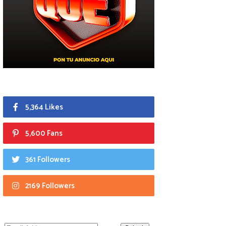
5,364 Likes
5,600 Fans
361 Followers
2169 Followers