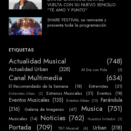
VUELTA CON SU NUEVO SENCILLO
"TE AMO Y PUNTO"
SHARE FESTIVAL se reinventa y
presenta toda la programación.
ETIQUETAS
Actualidad Musical
(748)
Actualidad Urban
(328)
Al Dia con Pola
(5)
Canal Multimedia
(634)
El Recomendado de la Semana
(18)
Entrevistas
(31)
Estrenos Musicales
(31)
Eventos
(18)
Entrevistas Urban
(2)
Eventos Musicales
(135)
Farándula
Eventos Urban
(13)
Musica
(751)
(316)
Galeria de Imagenes
(47)
Noticias
(762)
Musicales
(14)
Nuestros Invitados
(3)
Portada
(709)
Urban
(318)
TBT Musical
(6)