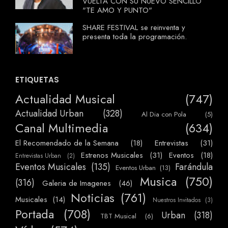
VUELTA CON SU NUEVO SENCILLO
"TE AMO Y PUNTO"
SHARE FESTIVAL se reinventa y
presenta toda la programación.
ETIQUETAS
Actualidad Musical
(747)
Actualidad Urban
(328)
Al Dia con Pola
(5)
Canal Multimedia
(634)
El Recomendado de la Semana
(18)
Entrevistas
(31)
Estrenos Musicales
(31)
Eventos
(18)
Entrevistas Urban
(2)
Eventos Musicales
(135)
Farándula
Eventos Urban
(13)
Musica
(750)
(316)
Galeria de Imagenes
(46)
Noticias
(761)
Musicales
(14)
Nuestros Invitados
(3)
Portada
(708)
Urban
(318)
TBT Musical
(6)