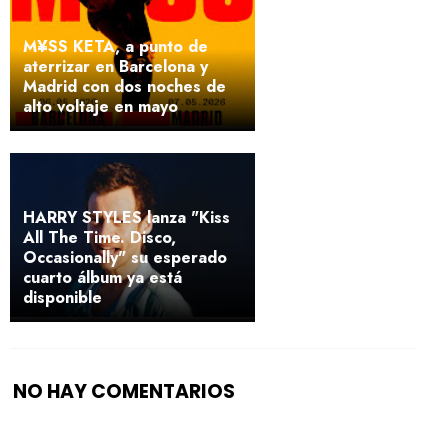
M¥SS KETA, a punto de
aterrizar en Barcelona y
Madrid con dos noches de
alto voltaje en mayo
HARRY STYLES lanza "Kiss
All The Time. Disco,
Occasionally" su esperado
cuarto álbum ya está
disponible
NO HAY COMENTARIOS