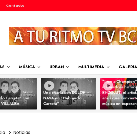
Contacto
AS
MÚSICA
URBAN
MULTIMEDIA
GALERI
"I Am a Champion"
inspiradora histori
Una charla con DULCE
ENZO AIT, el artis
do Carreta" con
NAVA en "Hablando
años que convierte
 VILLALBA
Carreta"
música en espera
dia
Noticias