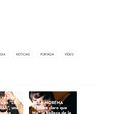
DIA
NOTICIAS
PORTADA
VÍDEO
regresa
a con "LA
ALBA MORENA
ÁS", una
"Estaba claro que
 rumba
No" la belleza de la