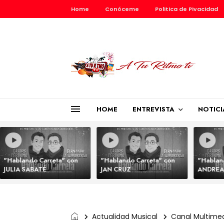
Home
Conóceme
Politica de Pivacidad
HOME
ENTREVISTA
NOTICI
"Hablando Carreta" con
"Hablando Carreta" con
"Hablan
JULIA SABATÉ
JAN CRUZ
ANDREA
Actualidad Musical
Canal Multime