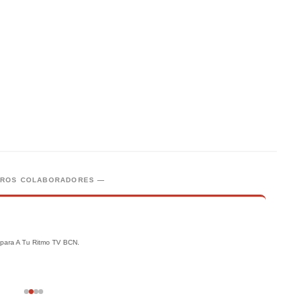
TROS COLABORADORES —
M
s para A Tu Ritmo TV BCN.