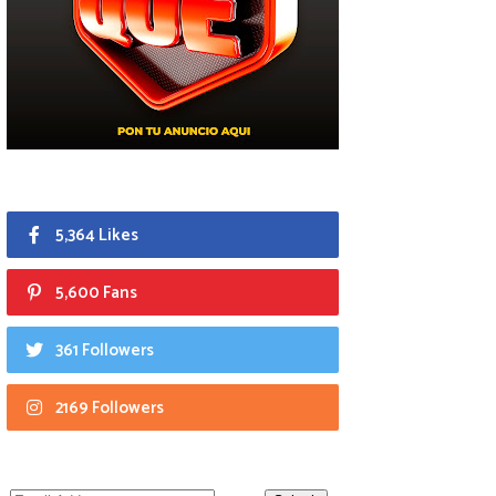
5,364 Likes
5,600 Fans
361 Followers
2169 Followers