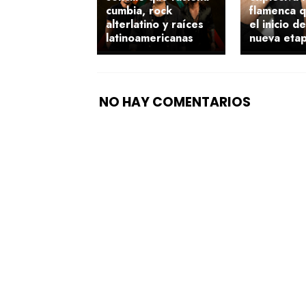
cumbia, rock
flamenca 
alterlatino y raíces
el inicio d
latinoamericanas
nueva etap
NO HAY COMENTARIOS