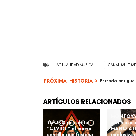
ACTUALIDAD MUSICAL
CANAL MULTIME
Entrada antigua
MONTOYA 
YOOKO presenta
a la músic
"OLVIDÉ" el nuevo
MANO ATR
sencillo que fusiona
explosiva