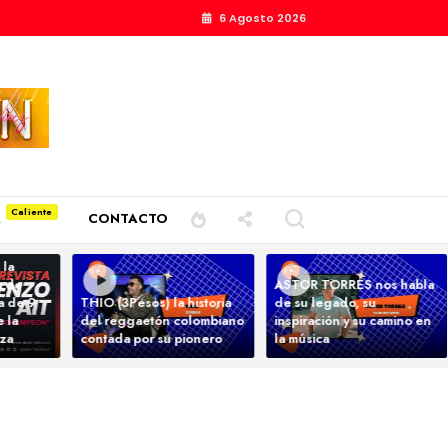
6 Agosto 2026
A
CONTACTO
 la
a de
ASTOR TORRES nos habla
ta de 9
THIO (3Pesos) la historia
de su legado, su
 la
del reggaetón colombiano
inspiración y su camino en
nza
contada por su pionero
la música