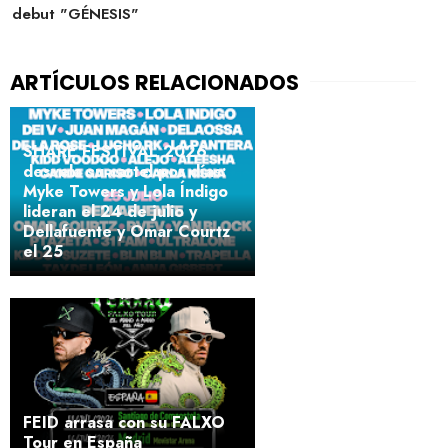
debut "GÉNESIS"
SHARE FESTIVAL 2026
desvela su cartel por días:
Myke Towers y Lola Índigo
lideran el 24 de julio y
Dellafuente y Omar Courtz
el 25
FEID arrasa con su FALXO
Tour en España