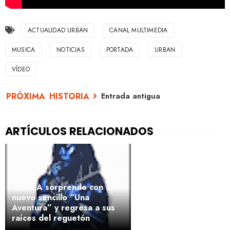
ACTUALIDAD URBAN
CANAL MULTIMEDIA
MUSICA
NOTICIAS
PORTADA
URBAN
VÍDEO
Entrada antigua
OZUNA sorprende con su
nuevo sencillo “Una
Aventura” y regresa a sus
raíces del reguetón