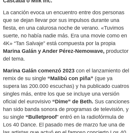
Cascada o Milk Inc.
La canción evoca un encuentro entre dos personas
que se dejan llevar por sus impulsos durante una
fiesta, en una calurosa noche de verano. «Tuvimos
suerte, no había nadie más. Era una movie como en
4K» “Tan Salvaje” está compuesta por la propia
Marina Galán y Ander Pérez-Nemowave,
productor
del tema.
Marina Galán comenzó 2023
con el lanzamiento del
remix de su single
“Malibú con piña”
(que ya
supera las 200.000 escuchas) y ha publicado cuatros
singles más, entre los que se incluye una versión
oficial del eurovisivo
“Dime” de Beth.
Sus canciones
han sido banda sonora de programas de televisión, y
su single
“Bulletproof
” entró en la radiofórmula de
Los 40 Dance. El pasado mes de marzo fue una de
las artistas que actuó en el famoso concierto Los 40