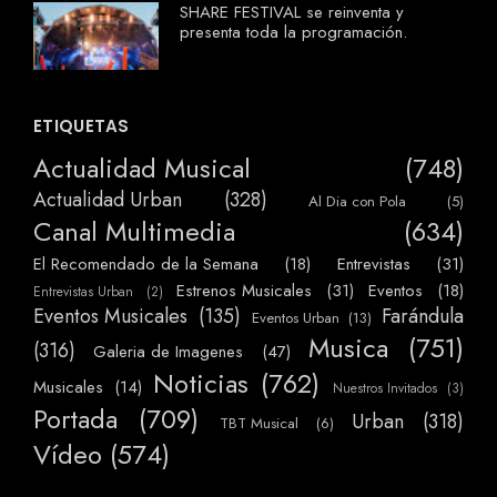
SHARE FESTIVAL se reinventa y
presenta toda la programación.
ETIQUETAS
Actualidad Musical
(748)
Actualidad Urban
(328)
Al Dia con Pola
(5)
Canal Multimedia
(634)
El Recomendado de la Semana
(18)
Entrevistas
(31)
Estrenos Musicales
(31)
Eventos
(18)
Entrevistas Urban
(2)
Eventos Musicales
(135)
Farándula
Eventos Urban
(13)
Musica
(751)
(316)
Galeria de Imagenes
(47)
Noticias
(762)
Musicales
(14)
Nuestros Invitados
(3)
Portada
(709)
Urban
(318)
TBT Musical
(6)
Vídeo
(574)