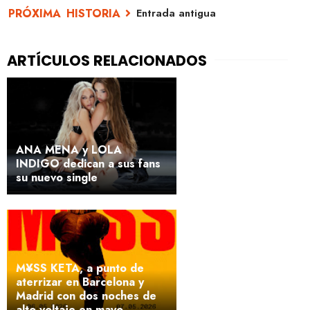
Entrada antigua
ANA MENA y LOLA
INDIGO dedican a sus fans
su nuevo single
M¥SS KETA, a punto de
aterrizar en Barcelona y
Madrid con dos noches de
alto voltaje en mayo