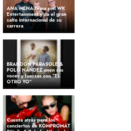
ANA MENA firma con WK
Entertainment y da el gran
salto internacional de su
carrera
BRANDON PARASOLE &
POLO NÁNDEZ unen sus
voces y fuerzas con "EL
OTRO YO"
Cuenta atrás para los
conciertos de KOMPROMAT