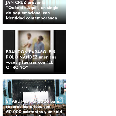
JAN CRUZ presenta
“Quédate Aquí”, un single
de pop emocional con
identidad contemporánea
BRANDON PARASOLE &
POLO NÁNDEZ unen sus
voces y fuerzas con "EL
OTRO YO"
SHARE Festival 2026 bate
récords históricos con
60.000 asistentes y un sold