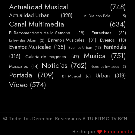
Actualidad Musical
(748)
Actualidad Urban
(328)
Al Dia con Pola
(5)
Canal Multimedia
(634)
El Recomendado de la Semana
(18)
Entrevistas
(31)
Estrenos Musicales
(31)
Eventos
(18)
Entrevistas Urban
(2)
Eventos Musicales
(135)
Farándula
Eventos Urban
(13)
Musica
(751)
(316)
Galeria de Imagenes
(47)
Noticias
(762)
Musicales
(14)
Nuestros Invitados
(3)
Portada
(709)
Urban
(318)
TBT Musical
(6)
Vídeo
(574)
© Todos los Derechos Reservados A TU RITMO TV BCN
Hecho por
Euroconecta