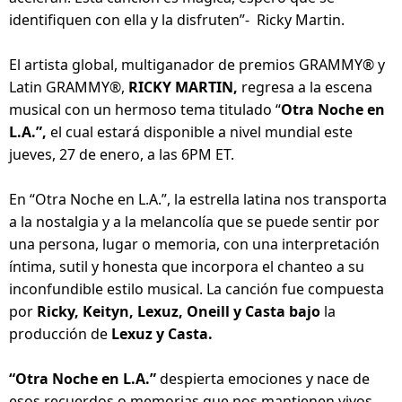
identifiquen con ella y la disfruten”-  Ricky Martin.
El artista global, multiganador de premios GRAMMY® y 
Latin GRAMMY®, 
RICKY MARTIN,
 regresa a la escena 
musical con un hermoso tema titulado “
Otra Noche en 
L.A.”,
 el cual estará disponible a nivel mundial este 
jueves, 27 de enero, a las 6PM ET.
En “Otra Noche en L.A.”, la estrella latina nos transporta 
a la nostalgia y a la melancolía que se puede sentir por 
una persona, lugar o memoria, con una interpretación 
íntima, sutil y honesta que incorpora el chanteo a su 
inconfundible estilo musical. La canción fue compuesta 
por 
Ricky, Keityn, Lexuz, Oneill y Casta bajo
 la 
producción de
 Lexuz y Casta.
“Otra Noche en L.A.” 
despierta emociones y nace de 
esos recuerdos o memorias que nos mantienen vivos, 