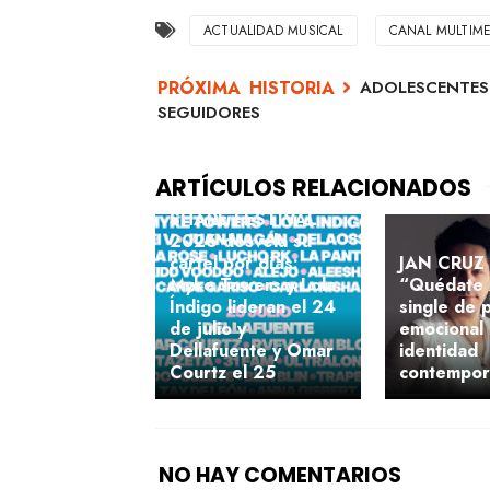
ACTUALIDAD MUSICAL
CANAL MULTIME
ADOLESCENTES 
SEGUIDORES
SHARE FESTIVAL
2026 desvela su
cartel por días:
JAN CRUZ 
Myke Towers y Lola
“Quédate 
Índigo lideran el 24
single de 
de julio y
emocional
Dellafuente y Omar
identidad
Courtz el 25
contempo
NO HAY COMENTARIOS