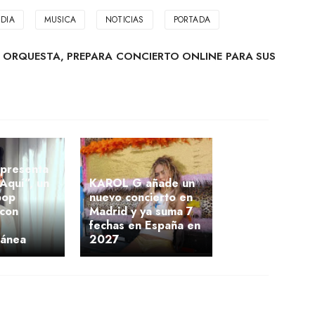
DIA
MUSICA
NOTICIAS
PORTADA
ORQUESTA, PREPARA CONCIERTO ONLINE PARA SUS
presenta
Aquí”, un
KAROL G añade un
pop
nuevo concierto en
 con
Madrid y ya suma 7
fechas en España en
ránea
2027