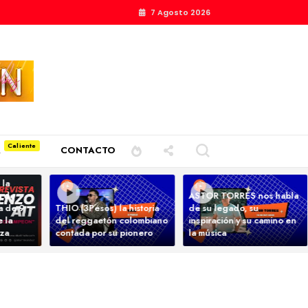
7 Agosto 2026
A
CONTACTO
 la
a de
ASTOR TORRES nos habla
ta de 9
THIO (3Pesos) la historia
de su legado, su
 la
del reggaetón colombiano
inspiración y su camino en
nza
contada por su pionero
la música