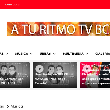
Contacto
AS
MÚSICA
URBAN
MULTIMEDIA
GALERI
"I Am a Champion"
inspiradora histori
Una charla con DULCE
ENZO AIT, el artis
do Carreta" con
NAVA en "Hablando
años que convierte
 VILLALBA
Carreta"
música en espera
dia
Musica