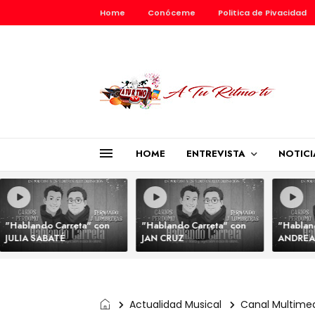
Home
Conóceme
Politica de Pivacidad
HOME
ENTREVISTA
NOTICI
"Hablando Carreta" con
"Hablando Carreta" con
"Hablan
JULIA SABATÉ
JAN CRUZ
ANDREA
Actualidad Musical
Canal Multime