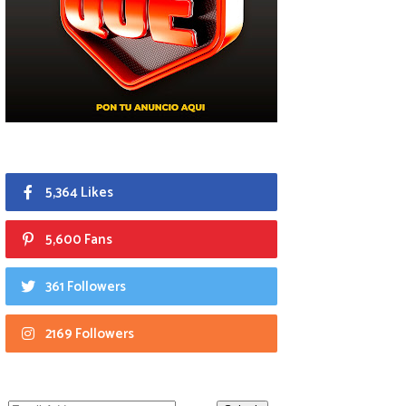
5,364 Likes
5,600 Fans
361 Followers
2169 Followers