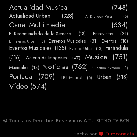
Actualidad Musical
(748)
Actualidad Urban
(328)
Al Dia con Pola
(5)
Canal Multimedia
(634)
El Recomendado de la Semana
(18)
Entrevistas
(31)
Estrenos Musicales
(31)
Eventos
(18)
Entrevistas Urban
(2)
Eventos Musicales
(135)
Farándula
Eventos Urban
(13)
Musica
(751)
(316)
Galeria de Imagenes
(47)
Noticias
(762)
Musicales
(14)
Nuestros Invitados
(3)
Portada
(709)
Urban
(318)
TBT Musical
(6)
Vídeo
(574)
© Todos los Derechos Reservados A TU RITMO TV BCN
Hecho por
Euroconecta